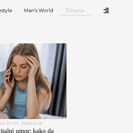
estyle
Man’s World
Zdravlje
AV ŽIVOT
,
ZDRAVLJE
italni umor: kako da