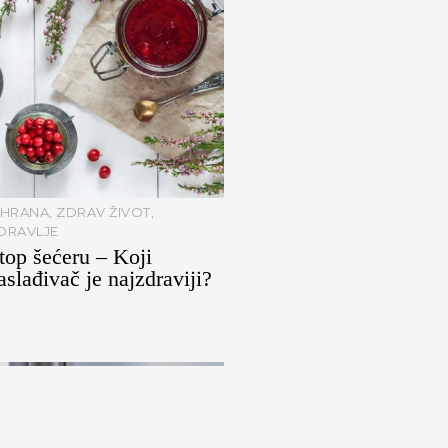
SHRANA
,
ZDRAV ŽIVOT
,
DRAVLJE
top šećeru – Koji
aslađivač je najzdraviji?