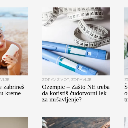
VLJE
ZDRAV ŽIVOT
,
ZDRAVLJE
Z
e zabrineš
Ozempic – Zašto NE treba
Š
ju kreme
da koristiš čudotvorni lek
o
za mršavljenje?
t