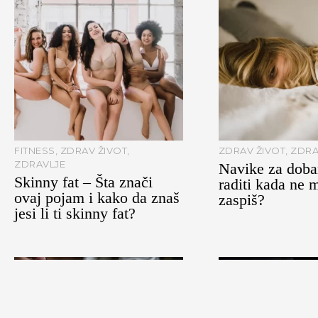
FITNESS
,
ZDRAV ŽIVOT
,
ZDRAV ŽIVOT
,
ZDRA
ZDRAVLJE
Navike za dobar
Skinny fat – Šta znači
raditi kada ne 
ovaj pojam i kako da znaš
zaspiš?
jesi li ti skinny fat?