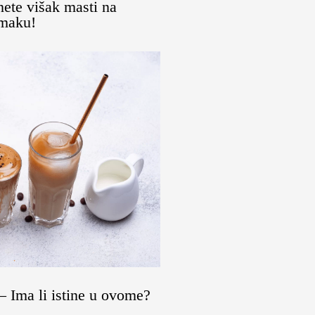
nete višak masti na
maku!
 Ima li istine u ovome?