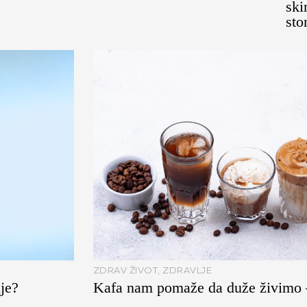
ski
sto
ZDRAV ŽIVOT
,
ZDRAVLJE
lje?
Kafa nam pomaže da duže živimo –