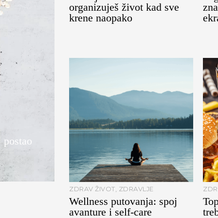
organizuješ život kad sve
zna
krene naopako
ekr
 postao
ZDRAV ŽIVOT
,
ZDRAVLJE
ZDR
Wellness putovanja: spoj
Top
avanture i self-care
tre