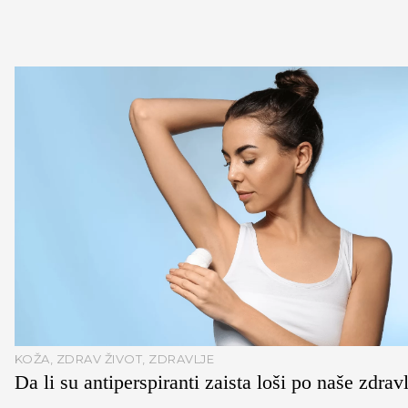
KOŽA
,
ZDRAV ŽIVOT
,
ZDRAVLJE
Da li su antiperspiranti zaista loši po naše zdrav