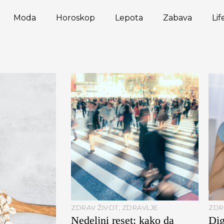
Moda
Horoskop
Lepota
Zabava
Lif
ZDRAV ŽIVOT
,
ZDRAVLJE
ZDR
Nedeljni reset: kako da
Dig