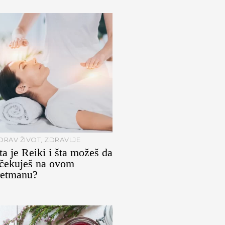
DRAV ŽIVOT
,
ZDRAVLJE
ta je Reiki i šta možeš da
čekuješ na ovom
retmanu?