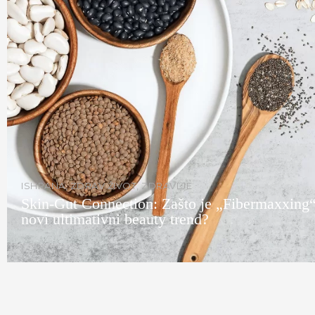
ISHRANA
,
ZDRAV ŽIVOT
,
ZDRAVLJE
Skin-Gut Connection: Zašto je „Fibermaxxing“
novi ultimativni beauty trend?