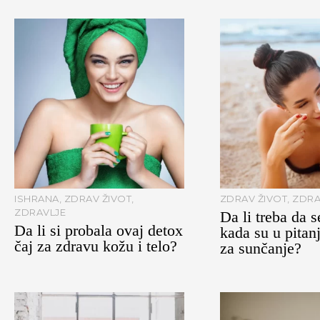
ISHRANA
,
ZDRAV ŽIVOT
,
ZDRAV ŽIVOT
,
ZDRA
ZDRAVLJE
Da li treba da s
Da li si probala ovaj detox
kada su u pitan
čaj za zdravu kožu i telo?
za sunčanje?