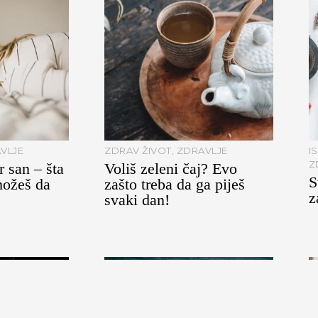
VLJE
ZDRAV ŽIVOT
,
ZDRAVLJE
I
Z
 san – šta
Voliš zeleni čaj? Evo
S
možeš da
zašto treba da ga piješ
z
svaki dan!