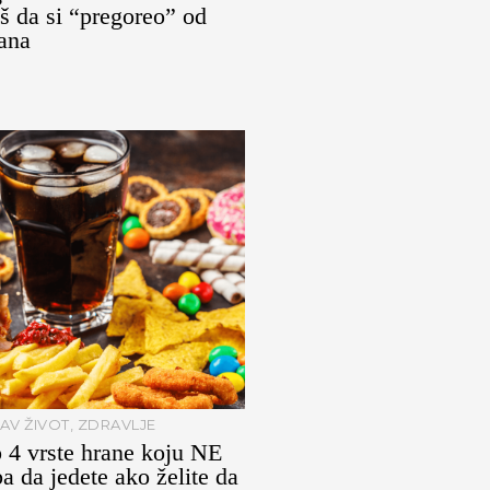
š da si “pregoreo” od
ana
AV ŽIVOT
,
ZDRAVLJE
 4 vrste hrane koju NE
ba da jedete ako želite da