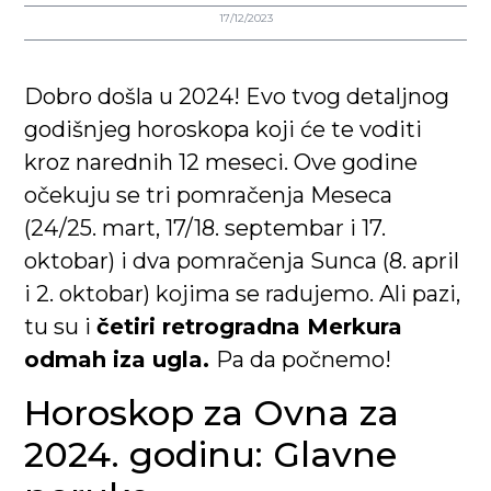
17/12/2023
Dobro došla u 2024! Evo tvog detaljnog
godišnjeg horoskopa koji će te voditi
kroz narednih 12 meseci. Ove godine
očekuju se tri pomračenja Meseca
(24/25. mart, 17/18. septembar i 17.
oktobar) i dva pomračenja Sunca (8. april
i 2. oktobar) kojima se radujemo. Ali pazi,
tu su i
četiri retrogradna Merkura
odmah iza ugla.
Pa da počnemo!
Horoskop za Ovna za
2024. godinu: Glavne