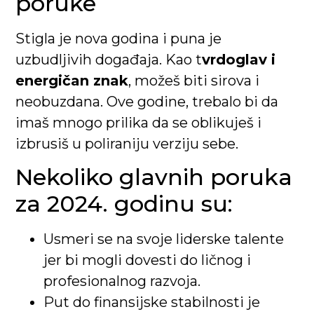
poruke
Stigla je nova godina i puna je
uzbudljivih događaja. Kao t
vrdoglav i
energičan znak
, možeš biti sirova i
neobuzdana. Ove godine, trebalo bi da
imaš mnogo prilika da se oblikuješ i
izbrusiš u poliraniju verziju sebe.
Nekoliko glavnih poruka
za 2024. godinu su:
Usmeri se na svoje liderske talente
jer bi mogli dovesti do ličnog i
profesionalnog razvoja.
Put do finansijske stabilnosti je