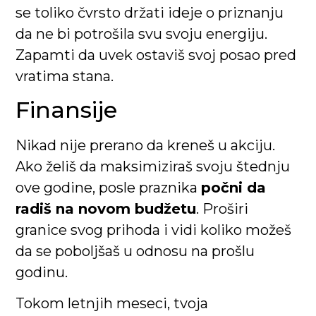
se toliko čvrsto držati ideje o priznanju
da ne bi potrošila svu svoju energiju.
Zapamti da uvek ostaviš svoj posao pred
vratima stana.
Finansije
Nikad nije prerano da kreneš u akciju.
Ako želiš da maksimiziraš svoju štednju
ove godine, posle praznika
počni da
radiš na novom budžetu
. Proširi
granice svog prihoda i vidi koliko možeš
da se poboljšaš u odnosu na prošlu
godinu.
Tokom letnjih meseci, tvoja