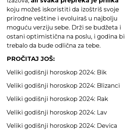
izazova,
ali svaka prepreka je prilika
koju možeš iskoristiti da izoštriš svoje
prirodne veštine i evoluiraš u najbolju
moguću verziju sebe. Drži se budžeta i
ostani optimistična na poslu, i godina bi
trebalo da bude odlična za tebe.
PROČITAJ JOŠ:
Veliki godišnji horoskop 2024: Bik
Veliki godišnji horoskop 2024: Blizanci
Veliki godišnji horoskop 2024: Rak
Veliki godišnji horoskop 2024: Lav
Veliki godišnji horoskop 2024: Devica