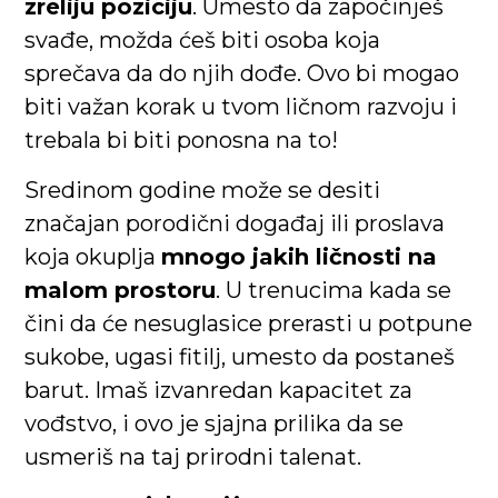
zreliju poziciju
. Umesto da započinješ
svađe, možda ćeš biti osoba koja
sprečava da do njih dođe. Ovo bi mogao
biti važan korak u tvom ličnom razvoju i
trebala bi biti ponosna na to!
Sredinom godine može se desiti
značajan porodični događaj ili proslava
koja okuplja
mnogo jakih ličnosti na
malom prostoru
. U trenucima kada se
čini da će nesuglasice prerasti u potpune
sukobe, ugasi fitilj, umesto da postaneš
barut. Imaš izvanredan kapacitet za
vođstvo, i ovo je sjajna prilika da se
usmeriš na taj prirodni talenat.