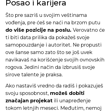
Posao i karijera
Što pre sazriš u svojim veštinama
vođenja, pre ćeš se naći na brzom putu
do više pozicije na poslu.
Verovatno će
ti biti data prilika da pokažeš svoje
samopouzdanje i autoritet. Ne propusti
ove šanse samo zato što se još uvek
navikavaš na korišćenje svojih ovnovskih
rogova. Jedini način da izbrusiš svoje
sirove talente je praksa.
Ako nastaviš vredno da radiš i pokazuješ
svoju sposobnost,
možeš dobiti
značajan projekat
ili unapređenje
tokom letnjih meseci. Međutim, nemoj