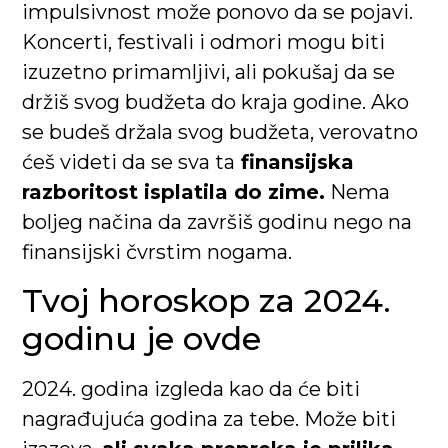
impulsivnost može ponovo da se pojavi.
Koncerti, festivali i odmori mogu biti
izuzetno primamljivi, ali pokušaj da se
držiš svog budžeta do kraja godine. Ako
se budeš držala svog budžeta, verovatno
ćeš videti da se sva ta
finansijska
razboritost isplatila do zime.
Nema
boljeg načina da završiš godinu nego na
finansijski čvrstim nogama.
Tvoj horoskop za 2024.
godinu je ovde
2024. godina izgleda kao da će biti
nagrađujuća godina za tebe. Može biti