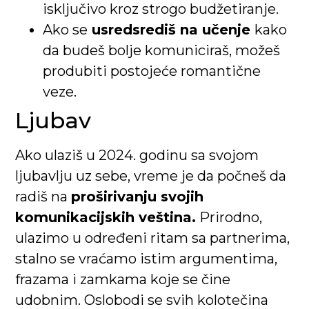
isključivo kroz strogo budžetiranje.
Ako se
usredsrediš na učenje
kako
da budeš bolje komuniciraš, možeš
produbiti postojeće romantične
veze.
Ljubav
Ako ulaziš u 2024. godinu sa svojom
ljubavlju uz sebe, vreme je da počneš da
radiš na
proširivanju svojih
komunikacijskih veština.
Prirodno,
ulazimo u određeni ritam sa partnerima,
stalno se vraćamo istim argumentima,
frazama i zamkama koje se čine
udobnim. Oslobodi se svih kolotečina