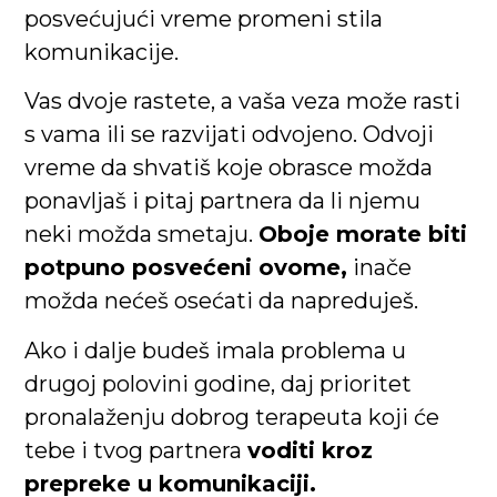
posvećujući vreme promeni stila
komunikacije.
Vas dvoje rastete, a vaša veza može rasti
s vama ili se razvijati odvojeno. Odvoji
vreme da shvatiš koje obrasce možda
ponavljaš i pitaj partnera da li njemu
neki možda smetaju.
Oboje morate biti
potpuno posvećeni ovome,
inače
možda nećeš osećati da napreduješ.
Ako i dalje budeš imala problema u
drugoj polovini godine, daj prioritet
pronalaženju dobrog terapeuta koji će
tebe i tvog partnera
voditi kroz
prepreke u komunikaciji.