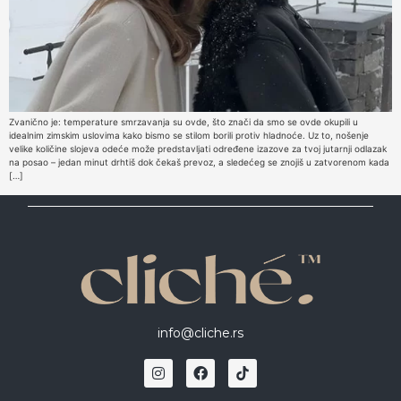
Zvanično je: temperature smrzavanja su ovde, što znači da smo se ovde okupili u
idealnim zimskim uslovima kako bismo se stilom borili protiv hladnoće. Uz to, nošenje
velike količine slojeva odeće može predstavljati određene izazove za tvoj jutarnji odlazak
na posao – jedan minut drhtiš dok čekaš prevoz, a sledećeg se znojiš u zatvorenom kada
[…]
info@cliche.rs