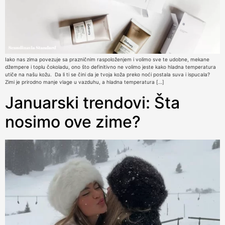
Iako nas zima povezuje sa prazničnim raspoloženjem i volimo sve te udobne, mekane
džempere i toplu čokoladu, ono što definitivno ne volimo jeste kako hladna temperatura
utiče na našu kožu. Da li ti se čini da je tvoja koža preko noći postala suva i ispucala?
Zimi je prirodno manje vlage u vazduhu, a hladna temperatura […]
Januarski trendovi: Šta
nosimo ove zime?