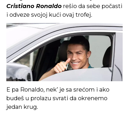
Cristiano Ronaldo
rešio da sebe počasti
i odveze svojoj kući ovaj trofej.
E pa Ronaldo, nek’ je sa srećom i ako
budeš u prolazu svrati da okrenemo
jedan krug.