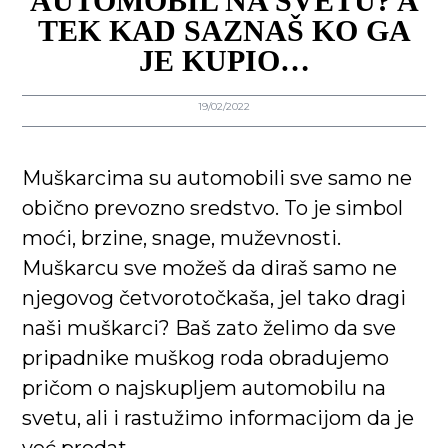
AUTOMOBIL NA SVETU? A
TEK KAD SAZNAŠ KO GA
JE KUPIO…
19/02/2022
Muškarcima su automobili sve samo ne
obično prevozno sredstvo. To je simbol
moći, brzine, snage, muževnosti.
Muškarcu sve možeš da diraš samo ne
njegovog četvorotočkaša, jel tako dragi
naši muškarci? Baš zato želimo da sve
pripadnike muškog roda obradujemo
pričom o najskupljem automobilu na
svetu, ali i rastužimo informacijom da je