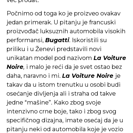
već prodat.
Počnimo od toga ko je proizveo ovakav
jedan primerak. U pitanju je francuski
proizvođač luksuznih automobila visokih
performansi,
Bugatti
. Iskoristili su
priliku i u Ženevi predstavili novi
unikatan model pod nazivom
La Voiture
Noire
,
i malo je reći da je svet ostao bez
daha, naravno i mi.
La Voiture Noire
je
takav da u istom trenutku u osobi budi
osećanje divljenja ali i straha od takve
jedne “mašine”. Kako zbog svoje
intenzivno crne boje, tako i zbog svog
specifičnog dizajna, imate osećaj da je u
pitanju neki od automobila koje je vozio