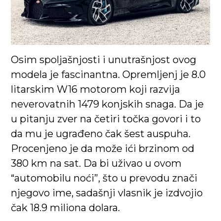
Osim spoljašnjosti i unutrašnjost ovog
modela je fascinantna. Opremljenj je 8.0
litarskim W16 motorom koji razvija
neverovatnih 1479 konjskih snaga. Da je
u pitanju zver na četiri točka govori i to
da mu je ugrađeno čak šest auspuha.
Procenjeno je da može ići brzinom od
380 km na sat. Da bi uživao u ovom
“automobilu noći”, što u prevodu znači
njegovo ime, sadašnji vlasnik je izdvojio
čak 18.9 miliona dolara.