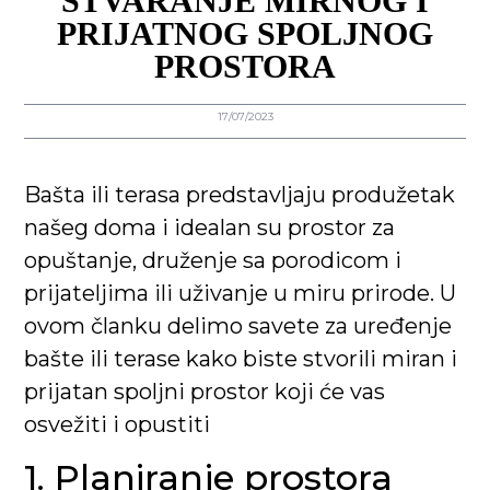
STVARANJE MIRNOG I
PRIJATNOG SPOLJNOG
PROSTORA
17/07/2023
Bašta ili terasa predstavljaju produžetak
našeg doma i idealan su prostor za
opuštanje, druženje sa porodicom i
prijateljima ili uživanje u miru prirode. U
ovom članku delimo savete za uređenje
bašte ili terase kako biste stvorili miran i
prijatan spoljni prostor koji će vas
osvežiti i opustiti
1. Planiranje prostora