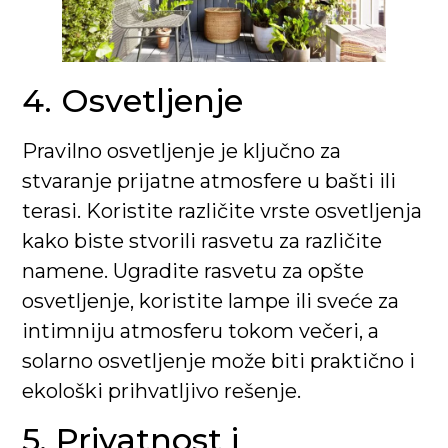
4. Osvetljenje
Pravilno osvetljenje je ključno za
stvaranje prijatne atmosfere u bašti ili
terasi. Koristite različite vrste osvetljenja
kako biste stvorili rasvetu za različite
namene. Ugradite rasvetu za opšte
osvetljenje, koristite lampe ili sveće za
intimniju atmosferu tokom večeri, a
solarno osvetljenje može biti praktično i
ekološki prihvatljivo rešenje.
5. Privatnost i