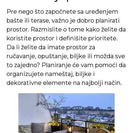
Pre nego što započnete sa uređenjem
bašte ili terase, važno je dobro planirati
prostor. Razmislite o tome kako želite da
koristite prostor i definišite prioritete.
Da li želite da imate prostor za
ručavanje, opuštanje, biljke ili možda sve
to zajedno? Planiranje će vam pomoći da
organizujete nameštaj, biljke i
dekorativne elemente na najbolji način.