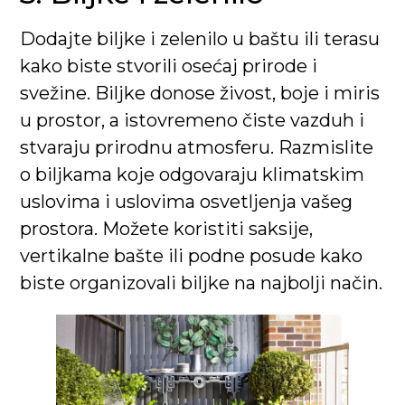
Dodajte biljke i zelenilo u baštu ili terasu
kako biste stvorili osećaj prirode i
svežine. Biljke donose živost, boje i miris
u prostor, a istovremeno čiste vazduh i
stvaraju prirodnu atmosferu. Razmislite
o biljkama koje odgovaraju klimatskim
uslovima i uslovima osvetljenja vašeg
prostora. Možete koristiti saksije,
vertikalne bašte ili podne posude kako
biste organizovali biljke na najbolji način.