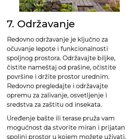
7. Održavanje
Redovno održavanje je ključno za
očuvanje lepote i funkcionalnosti
spoljnog prostora. Održavajte biljke,
čistite nameštaj od prašine, očistite
površine i držite prostor urednim.
Redovno pregledajte i održavajte
opremu za zalivanje, osvetljenje i
sredstva za zaštitu od insekata.
Uređenje bašte ili terase pruža vam
mogućnost da stvorite miran i prijatan
spoljni prostor u kojem možete uživati.