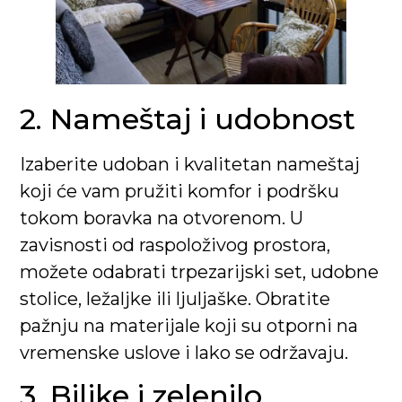
2. Nameštaj i udobnost
Izaberite udoban i kvalitetan nameštaj
koji će vam pružiti komfor i podršku
tokom boravka na otvorenom. U
zavisnosti od raspoloživog prostora,
možete odabrati trpezarijski set, udobne
stolice, ležaljke ili ljuljaške. Obratite
pažnju na materijale koji su otporni na
vremenske uslove i lako se održavaju.
3. Biljke i zelenilo