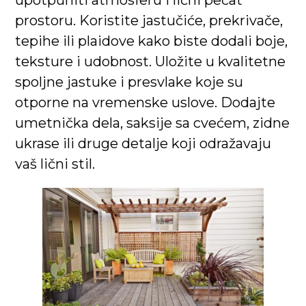
upotpuniti atmosferu i lični pečat
prostoru. Koristite jastučiće, prekrivače,
tepihe ili plaidove kako biste dodali boje,
teksture i udobnost. Uložite u kvalitetne
spoljne jastuke i presvlake koje su
otporne na vremenske uslove. Dodajte
umetnička dela, saksije sa cvećem, zidne
ukrase ili druge detalje koji odražavaju
vaš lični stil.