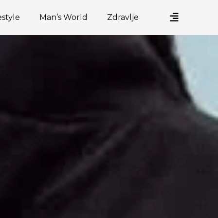
estyle
Man’s World
Zdravlje