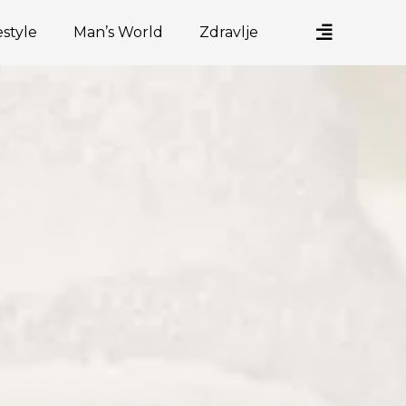
estyle
Man’s World
Zdravlje