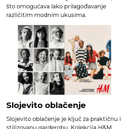
što omogućava lako prilagođavanje
različitim modnim ukusima.
Slojevito oblačenje
Slojevito oblačenje je ključ za praktičnu i
stilizovanu garderobu. Kolekcija H&M