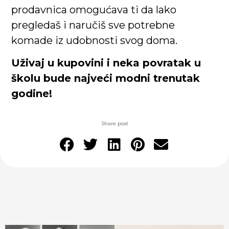
prodavnica omogućava ti da lako
pregledaš i naručiš sve potrebne
komade iz udobnosti svog doma.
Uživaj u kupovini i neka povratak u
školu bude najveći modni trenutak
godine!
Share post