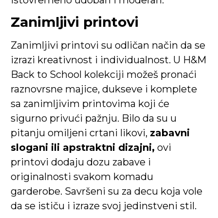
Zanimljivi printovi
Zanimljivi printovi su odličan način da se
izrazi kreativnost i individualnost. U H&M
Back to School kolekciji možeš pronaći
raznovrsne majice, dukseve i komplete
sa zanimljivim printovima koji će
sigurno privući pažnju. Bilo da su u
pitanju omiljeni crtani likovi,
zabavni
slogani ili apstraktni dizajni,
ovi
printovi dodaju dozu zabave i
originalnosti svakom komadu
garderobe. Savršeni su za decu koja vole
da se ističu i izraze svoj jedinstveni stil.