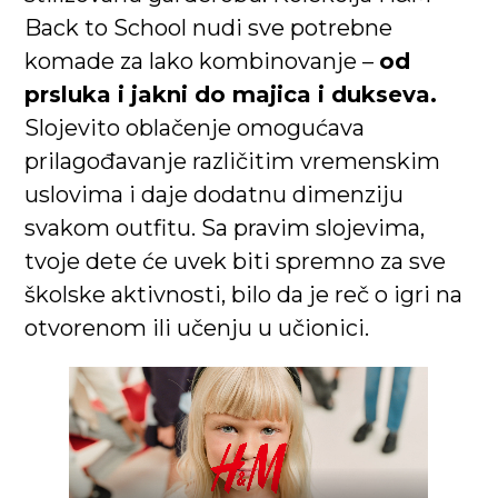
Back to School nudi sve potrebne
komade za lako kombinovanje –
od
prsluka i jakni do majica i dukseva.
Slojevito oblačenje omogućava
prilagođavanje različitim vremenskim
uslovima i daje dodatnu dimenziju
svakom outfitu. Sa pravim slojevima,
tvoje dete će uvek biti spremno za sve
školske aktivnosti, bilo da je reč o igri na
otvorenom ili učenju u učionici.