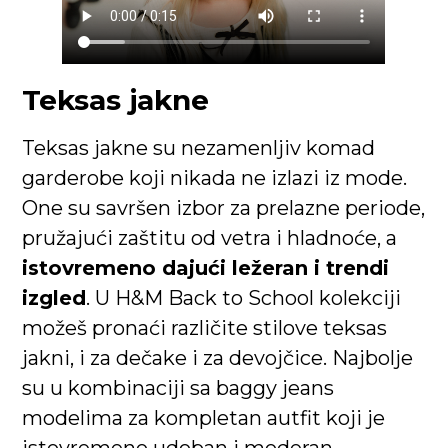
Teksas jakne
Teksas jakne su nezamenljiv komad
garderobe koji nikada ne izlazi iz mode.
One su savršen izbor za prelazne periode,
pružajući zaštitu od vetra i hladnoće, a
istovremeno dajući ležeran i trendi
izgled
. U H&M Back to School kolekciji
možeš pronaći različite stilove teksas
jakni, i za dečake i za devojčice. Najbolje
su u kombinaciji sa baggy jeans
modelima za kompletan autfit koji je
istovremeno udoban i moderan.