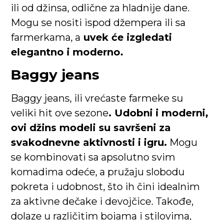
ili od džinsa, odlične za hladnije dane.
Mogu se nositi ispod džempera ili sa
farmerkama, a
uvek će izgledati
elegantno i moderno.
Baggy jeans
Baggy jeans, ili vrećaste farmeke su
veliki hit ove sezone
. Udobni i moderni,
ovi džins modeli su savršeni za
svakodnevne aktivnosti i igru.
Mogu
se kombinovati sa apsolutno svim
komadima odeće, a pružaju slobodu
pokreta i udobnost, što ih čini idealnim
za aktivne dečake i devojčice. Takođe,
dolaze u različitim bojama i stilovima,