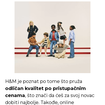
H&M je poznat po tome što pruža
odličan kvalitet po pristupačnim
cenama
, što znači da ćeš za svoj novac
dobiti najbolje. Takođe, online