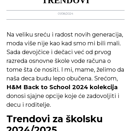
TRENDOVI
01/08/2024
Na veliku sreću i radost novih generacija,
moda više nije kao kad smo mi bili mali.
Sada devojčice i dečaci već od prvog
razreda osnovne škole vode računa o
tome šta će nositi. I mi, mame, želimo da
naša deca budu lepo obučena. Srećom,
H&M Back to School 2024 kolekcija
donosi sjajne opcije koje će zadovoljiti i
decu i roditelje.
Trendovi za školsku
2024/2025