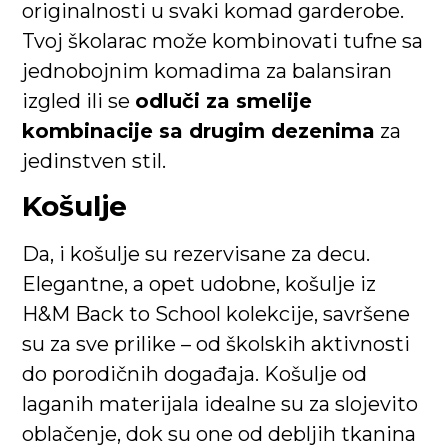
originalnosti u svaki komad garderobe.
Tvoj školarac može kombinovati tufne sa
jednobojnim komadima za balansiran
izgled ili se
odluči za smelije
kombinacije sa drugim dezenima
za
jedinstven stil.
Košulje
Da, i košulje su rezervisane za decu.
Elegantne, a opet udobne, košulje iz
H&M Back to School kolekcije, savršene
su za sve prilike – od školskih aktivnosti
do porodičnih događaja. Košulje od
laganih materijala idealne su za slojevito
oblačenje, dok su one od debljih tkanina