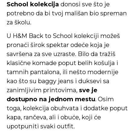
School kolekcija
donosi sve što je
potrebno da bi tvoj mališan bio spreman
za školu.
U H&M Back to School kolekciji možeš
pronaći širok spektar odeće koja je
savršena za sve uzraste. Bilo da tražiš
klasične komade poput belih košulja i
tamnih pantalona, ili nešto modernije
kao što su baggy jeans i duksevi sa
zanimljivim printovima,
sve je
dostupno na jednom mestu
. Osim
toga, kolekcija obuhvata i dodatke poput
kapa, rančeva, ali i obuće, koji će
upotpuniti svaki outfit.