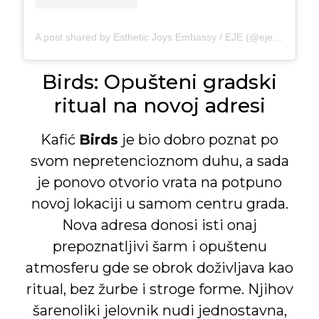
A post shared by Esthetic Joys Embassy / EJE (@eje.belgrade)
Birds: Opušteni gradski
ritual na novoj adresi
Kafić
Birds
je bio dobro poznat po
svom nepretencioznom duhu, a sada
je ponovo otvorio vrata na potpuno
novoj lokaciji u samom centru grada.
Nova adresa donosi isti onaj
prepoznatljivi šarm i opuštenu
atmosferu gde se obrok doživljava kao
ritual, bez žurbe i stroge forme. Njihov
šarenoliki jelovnik nudi jednostavna,