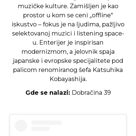
muzičke kulture. Zamišljen je kao
prostor u kom se ceni „offline“
iskustvo – fokus je na ljudima, pažljivo
selektovanoj muzici i listening space-
u. Enterijer je inspirisan
modernizmom, a jelovnik spaja
japanske i evropske specijalitete pod
palicom renomiranog šefa Katsuhika
Kobayashija.
Gde se nalazi:
Dobračina 39