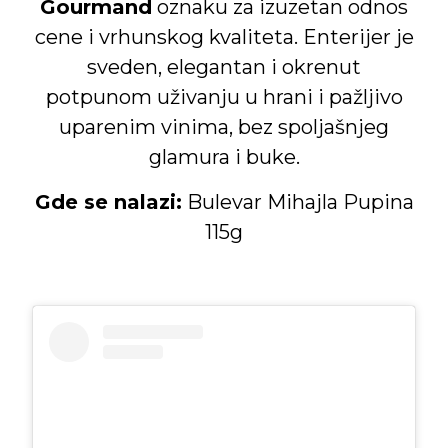
Gourmand
oznaku za izuzetan odnos
cene i vrhunskog kvaliteta. Enterijer je
sveden, elegantan i okrenut
potpunom uživanju u hrani i pažljivo
uparenim vinima, bez spoljašnjeg
glamura i buke.
Gde se nalazi:
Bulevar Mihajla Pupina
115g