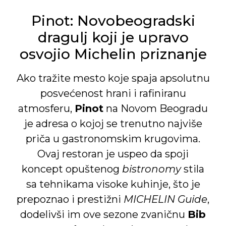
Pinot: Novobeogradski
dragulj koji je upravo
osvojio Michelin priznanje
Ako tražite mesto koje spaja apsolutnu
posvećenost hrani i rafiniranu
atmosferu,
Pinot
na Novom Beogradu
je adresa o kojoj se trenutno najviše
priča u gastronomskim krugovima.
Ovaj restoran je uspeo da spoji
koncept opuštenog
bistronomy
stila
sa tehnikama visoke kuhinje, što je
prepoznao i prestižni
MICHELIN Guide
,
dodelivši im ove sezone zvaničnu
Bib