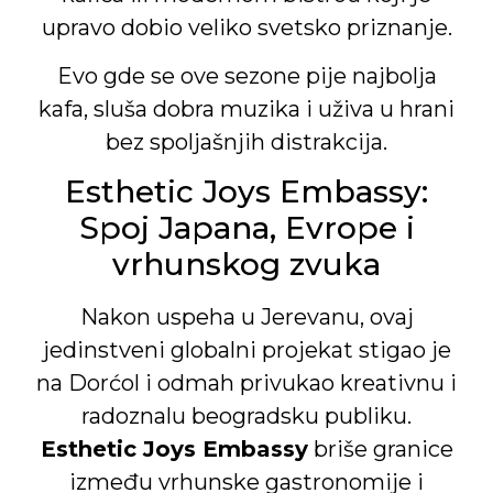
upravo dobio veliko svetsko priznanje.
Evo gde se ove sezone pije najbolja
kafa, sluša dobra muzika i uživa u hrani
bez spoljašnjih distrakcija.
Esthetic Joys Embassy:
Spoj Japana, Evrope i
vrhunskog zvuka
Nakon uspeha u Jerevanu, ovaj
jedinstveni globalni projekat stigao je
na Dorćol i odmah privukao kreativnu i
radoznalu beogradsku publiku.
Esthetic Joys Embassy
briše granice
između vrhunske gastronomije i