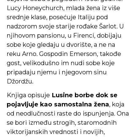
Lucy Honeychurch, mlada žena iz više
srednje klase, posećuje Italiju pod
nadzorom svoje starije rođake Šarlot. U
njihovom pansionu, u Firenci, dobijaju
sobe koje gledaju u dvorište, a ne na
reku Arno. Gospodin Emerson, takođe
gost, velikodušno im nudi sobe koje
pripadaju njemu i njegovom sinu
Džordžu.
Knjiga opisuje
Lusine borbe dok se
pojavljuje kao samostalna žena
, koja
od neodlučnosti raste do ispunjenja. Ona
se bori između strogih, staromodnih
viktorijanskih vrednosti i novijih,