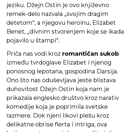
jeziku. Džejn Ostin je ovo književno
remek-delo nazvala „svojim dragim
detetom“, a njegovu heroinu, Elizabet
Benet, „divnim stvorenjem koje se ikada
pojavilo u štampi“.
Priča nas vodi kroz
romantičan sukob
između tvrdoglave Elizabet i njenog
ponosnog lepotana, gospodina Darsija.
Ono što nas oduševljava jeste blistava
duhovitost Džejn Ostin koja nam je
prikazala englesko društvo kroz narativ
komedije koja je poprimila svetske
razmere. Dok njeni likovi plešu kroz
delikatne obrise flerta i intriga, ova