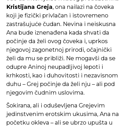
Kristijana Greja
, ona nailazi na čoveka
koji je fizički privlačan i istovremeno
zastrašujuće čudan. Nevina i neiskusna
Ana bude iznenađena kada shvati da
počinje da želi ovog čoveka i, uprkos
njegovoj zagonetnoj prirodi, očajnički
želi da mu se približi. Ne mogavši da se
odupre Aninoj neupadljivoj lepoti i
krhkosti, kao i duhovitosti i nezavisnom
duhu – Grej počinje da želi nju – ali pod
njegovim čudnim uslovima.
Šokirana, ali i oduševljena Grejevim
jedinstvenim erotskim ukusima, Ana na
početku okleva – ali se ubrzo upušta u