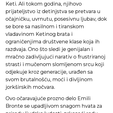
Keti. Ali tokom godina, njihovo
prijateljstvo iz detinjstva se pretvara u
očajničku, uvrnutu, posesivnu ljubav, dok
se bore sa nasilnom i tiranskom
vladavinom Ketinog brata i
ograničenjima društvene klase koja ih
razdvaja. Ono što sledi je genijalan i
mračno zadivljujući narativ o frustriranoj
strasti i mučenom slomljenom srcu koji
odjekuje kroz generacije, urađen sa
svom brutalnošću, moći i divljinom
jorkširskih močvara.
Ovo očaravajuće prozno delo Emili
Bronte se upadljivom snagom hvata za