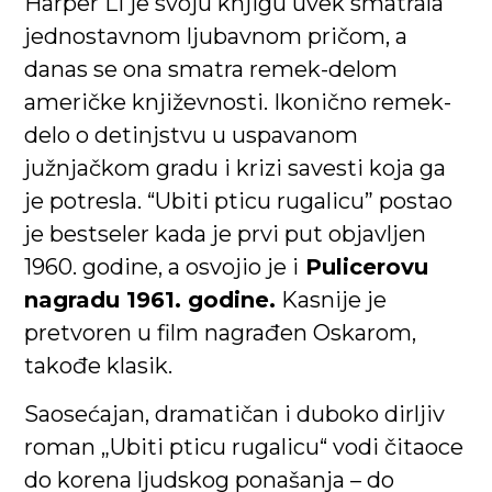
Harper Li je svoju knjigu uvek smatrala
jednostavnom ljubavnom pričom, a
danas se ona smatra remek-delom
američke književnosti. Ikonično remek-
delo o detinjstvu u uspavanom
južnjačkom gradu i krizi savesti koja ga
je potresla. “Ubiti pticu rugalicu” postao
je bestseler kada je prvi put objavljen
1960. godine, a osvojio je i
Pulicerovu
nagradu 1961. godine.
Kasnije je
pretvoren u film nagrađen Oskarom,
takođe klasik.
Saosećajan, dramatičan i duboko dirljiv
roman „Ubiti pticu rugalicu“ vodi čitaoce
do korena ljudskog ponašanja – do