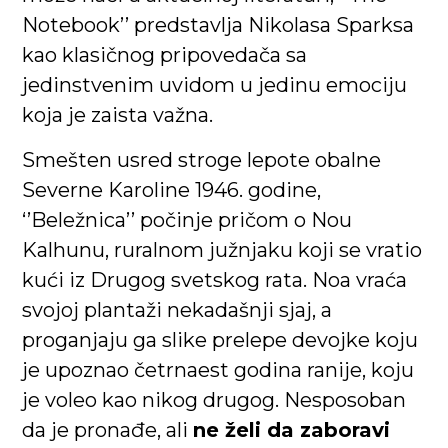
Notebook’’ predstavlja Nikolasa Sparksa
kao klasičnog pripovedača sa
jedinstvenim uvidom u jedinu emociju
koja je zaista važna.
Smešten usred stroge lepote obalne
Severne Karoline 1946. godine,
‘’Beležnica’’ počinje pričom o Nou
Kalhunu, ruralnom južnjaku koji se vratio
kući iz Drugog svetskog rata. Noa vraća
svojoj plantaži nekadašnji sjaj, a
proganjaju ga slike prelepe devojke koju
je upoznao četrnaest godina ranije, koju
je voleo kao nikog drugog. Nesposoban
da je pronađe, ali
ne želi da zaboravi