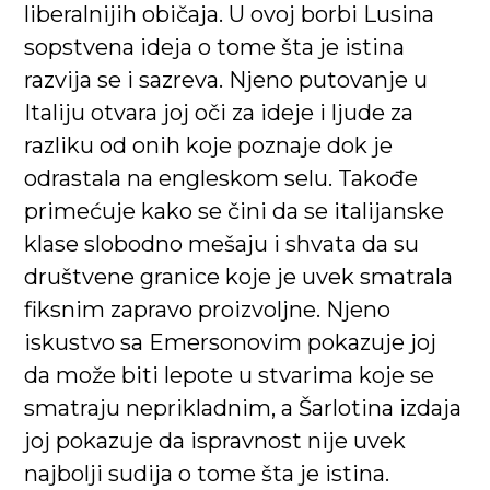
liberalnijih običaja. U ovoj borbi Lusina
sopstvena ideja o tome šta je istina
razvija se i sazreva. Njeno putovanje u
Italiju otvara joj oči za ideje i ljude za
razliku od onih koje poznaje dok je
odrastala na engleskom selu. Takođe
primećuje kako se čini da se italijanske
klase slobodno mešaju i shvata da su
društvene granice koje je uvek smatrala
fiksnim zapravo proizvoljne. Njeno
iskustvo sa Emersonovim pokazuje joj
da može biti lepote u stvarima koje se
smatraju neprikladnim, a Šarlotina izdaja
joj pokazuje da ispravnost nije uvek
najbolji sudija o tome šta je istina.