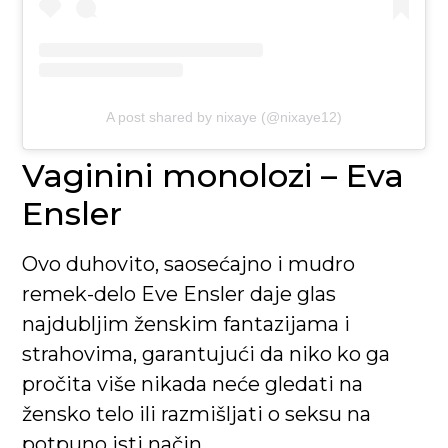
A post shared by nixaye (@nixaye12)
Vaginini monolozi – Eva
Ensler
Ovo duhovito, saosećajno i mudro
remek-delo Eve Ensler daje glas
najdubljim ženskim fantazijama i
strahovima, garantujući da niko ko ga
pročita više nikada neće gledati na
žensko telo ili razmišljati o seksu na
potpuno isti način.