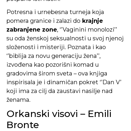
Potresna i urnebesna turneja koja
pomera granice i zalazi do
krajnje
zabranjene zone
, ‘’Vaginini monolozi’’
su oda ženskoj seksualnosti u svoj njenoj
složenosti i misteriji. Poznata i kao
‘’biblija za novu generaciju žena’’,
izvođena kao pozorišni komad u
gradovima širom sveta – ova knjiga
inspirisala je i dinamičan pokret ‘’Dan V’
koji ima za cilj da zaustavi nasilje nad
ženama.
Orkanski visovi – Emili
Bronte