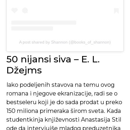
A post shared by Shannon (@books_of_shannon)
50 nijansi siva – E. L.
Džejms
Iako podeljenih stavova na temu ovog
romana i njegove ekranizacije, radi se o
bestseleru koji je do sada prodat u preko
150 miliona primeraka širom sveta. Kada
studentkinja književnosti Anastasija Stil
ode da intervjuiše mladog preduzetnika