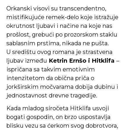
Orkanski visovi su transcendentno,
mistifikujuće remek-delo koje istražuje
okrutnost ljubavi i načine na koje nas
prošlost, grebući po prozorskom staklu
sablasnim prstima, nikada ne pušta.
U središtu ovog romana je strastvena
ljubav između
Ketrin Ernšo i Hitklifa
–
ispričana sa takvim emotivnim
intenzitetom da obična priča o
jorkširskim močvarama dobija dubinu i
jednostavnost drevne tragedije.
Kada mladog siročeta Hitklifa usvoji
bogati gospodin, on brzo uspostavlja
blisku vezu sa ćerkom svog dobrotvora,