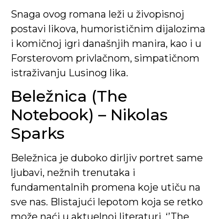
Snaga ovog romana leži u živopisnoj
postavi likova, humorističnim dijalozima
i komičnoj igri današnjih manira, kao i u
Forsterovom privlačnom, simpatičnom
istraživanju Lusinog lika.
Beležnica (The
Notebook) – Nikolas
Sparks
Beležnica je duboko dirljiv portret same
ljubavi, nežnih trenutaka i
fundamentalnih promena koje utiču na
sve nas. Blistajući lepotom koja se retko
može naći u aktuelnoj literaturi, ‘’The