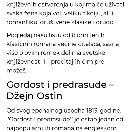
književnih ostvarenja u kojima će uživati
svaka žena koja voli veliku fikciju, ali i
romantiku, društvene klasike i drugo.
Pogledaj našu listu od 8 omiljenih
klasičnih romana većine čitalaca, saznaj
više o ovim remek delima svetske
književnosti i – pročitaj ih čim pre
možeš.
Gordost i predrasude –
Džejn Ostin
Od svog epohalnog uspeha 1813. godine,
‘’Gordost i predrasude’’ je ostao jedan od
najpopularnijih romana na engleskom