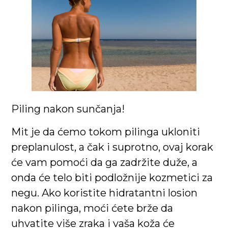
Piling nakon sunčanja!
Mit je da ćemo tokom pilinga ukloniti
preplanulost, a čak i suprotno, ovaj korak
će vam pomoći da ga zadržite duže, a
onda će telo biti podložnije kozmetici za
negu. Ako koristite hidratantni losion
nakon pilinga, moći ćete brže da
uhvatite više zraka i vaša koža će