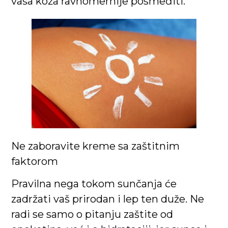
vaša koža ravnomernije posmeđiti.
Ne zaboravite kreme sa zaštitnim
faktorom
Pravilna nega tokom sunčanja će
zadržati vaš prirodan i lep ten duže. Ne
radi se samo o pitanju zaštite od