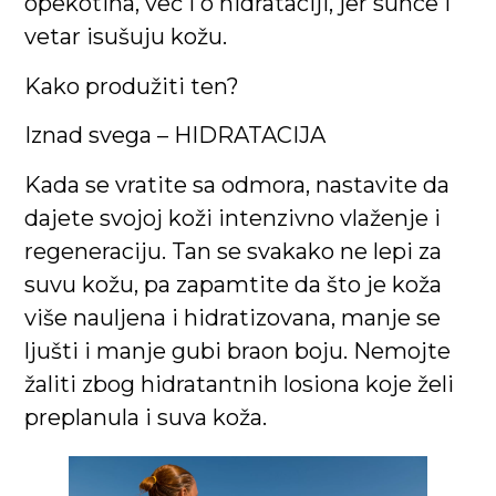
opekotina, već i o hidrataciji, jer sunce i
vetar isušuju kožu.
Kako produžiti ten?
Iznad svega – HIDRATACIJA
Kada se vratite sa odmora, nastavite da
dajete svojoj koži intenzivno vlaženje i
regeneraciju. Tan se svakako ne lepi za
suvu kožu, pa zapamtite da što je koža
više nauljena i hidratizovana, manje se
ljušti i manje gubi braon boju. Nemojte
žaliti zbog hidratantnih losiona koje želi
preplanula i suva koža.