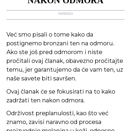
NAKON ODMORA
15/09/2022
Već smo pisali o tome kako da
postignemo bronzani ten na odmoru.
Ako ste još pred odmorom i niste
pročitali ovaj članak, obavezno pročitajte
temu, jer garantujemo da će vam ten, uz
naše savete biti savršen.
Ovaj članak će se fokusirati na to kako
zadržati ten nakon odmora.
Održivost preplanulosti, kao što već
znamo, zavisi naravno od procesa
proizvodnje melanina u koži, odnosno