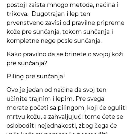
postoji zaista mnogo metoda, načina i
trikova. Dugotrajan i lep ten
prvenstveno zavisi od pravilne pripreme
kože pre sunčanja, tokom sunčanja i
kompletne nege posle sunčanja.
Kako pravilno da se brinete o svojoj koži
pre sunčanja?
Piling pre sunčanja!
Ovo je jedan od načina da svoj ten
učinite trajnim i lepim. Pre svega,
morate početi sa pilingom, koji će oguliti
mrtvu kožu, a zahvaljujući tome ćete se
osloboditi nejednakosti, zbog čega će