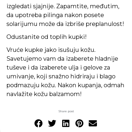
izgledati sjajnije. Zapamtite, međutim,
da upotreba pilinga nakon posete
solarijumu može da izbriše preplanulost!
Odustanite od toplih kupki!
Vruće kupke jako isušuju kožu.
Savetujemo vam da izaberete hladnije
tuševe i da izaberete ulja i gelove za
umivanje, koji snažno hidriraju i blago
podmazuju kožu. Nakon kupanja, odmah
navlažite kožu balzamom!
Share post