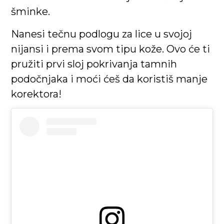
šminke.
Nanesi tečnu podlogu za lice u svojoj
nijansi i prema svom tipu kože. Ovo će ti
pružiti prvi sloj pokrivanja tamnih
podočnjaka i moći ćeš da koristiš manje
korektora!