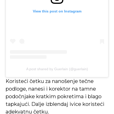
View this post on Instagram
A post shared by Guerlain (@guerlain)
Koristeći četku za nanošenje tečne
podloge, nanesi i korektor na tamne
podočnjake kratkim pokretima i blago
tapkajući. Dalje izblendaj ivice koristeći
adekvatnu četku.