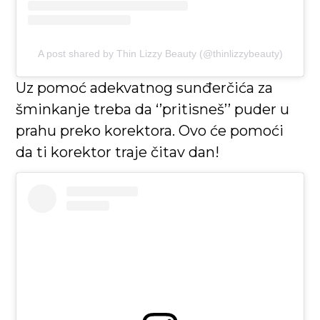
A post shared by Thin Lizzy Beauty (@thinlizzybeauty)
Uz pomoć adekvatnog sunđerčića za
šminkanje treba da ‘’pritisneš’’ puder u
prahu preko korektora. Ovo će pomoći
da ti korektor traje čitav dan!