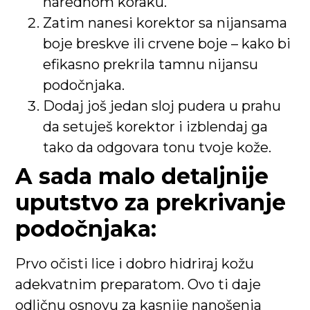
narednom koraku.
Zatim nanesi korektor sa nijansama
boje breskve ili crvene boje – kako bi
efikasno prekrila tamnu nijansu
podočnjaka.
Dodaj još jedan sloj pudera u prahu
da setuješ korektor i izblendaj ga
tako da odgovara tonu tvoje kože.
A sada malo detaljnije
uputstvo za prekrivanje
podočnjaka:
Prvo očisti lice i dobro hidriraj kožu
adekvatnim preparatom. Ovo ti daje
odličnu osnovu za kasnije nanošenja