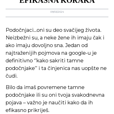
EFIKASNA KORAKA
09/03/2024
Podočnjaci…oni su deo svačijeg života.
Neizbežni su, a neke žene ih imaju čak i
ako imaju dovoljno sna. Jedan od
najtraženijih pojmova na google-u je
definitivno ‘’kako sakriti tamne
podočnjake’’ i ta činjenica nas uopšte ne
čudi.
Bilo da imaš povremene tamne
podočnjake ili su oni tvoja svakodnevna
pojava – važno je naučiti kako da ih
efikasno prikriješ.