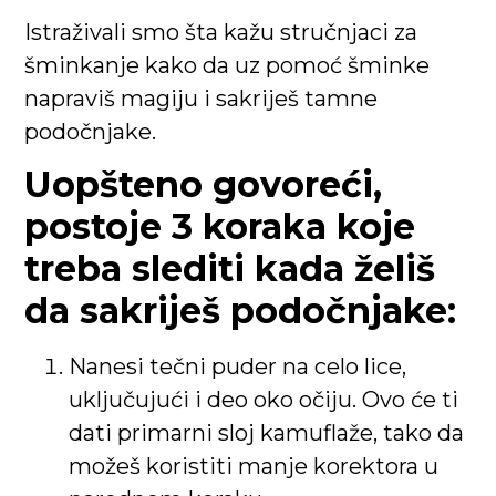
Istraživali smo šta kažu stručnjaci za
šminkanje kako da uz pomoć šminke
napraviš magiju i sakriješ tamne
podočnjake.
Uopšteno govoreći,
postoje 3 koraka koje
treba slediti kada želiš
da sakriješ podočnjake:
Nanesi tečni puder na celo lice,
uključujući i deo oko očiju. Ovo će ti
dati primarni sloj kamuflaže, tako da
možeš koristiti manje korektora u