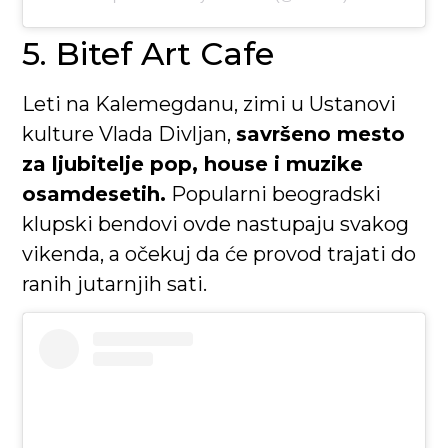
5. Bitef Art Cafe
Leti na Kalemegdanu, zimi u Ustanovi
kulture Vlada Divljan,
savršeno mesto
za ljubitelje pop, house i muzike
osamdesetih.
Popularni beogradski
klupski bendovi ovde nastupaju svakog
vikenda, a očekuj da će provod trajati do
ranih jutarnjih sati.