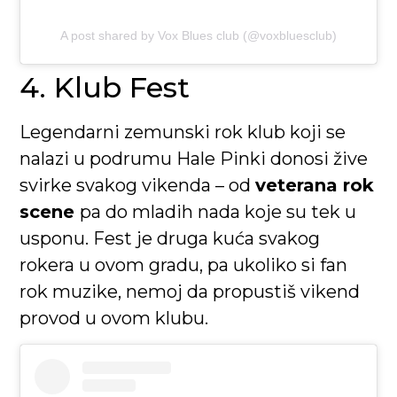
A post shared by Vox Blues club (@voxbluesclub)
4. Klub Fest
Legendarni zemunski rok klub koji se
nalazi u podrumu Hale Pinki donosi žive
svirke svakog vikenda – od
veterana rok
scene
pa do mladih nada koje su tek u
usponu. Fest je druga kuća svakog
rokera u ovom gradu, pa ukoliko si fan
rok muzike, nemoj da propustiš vikend
provod u ovom klubu.