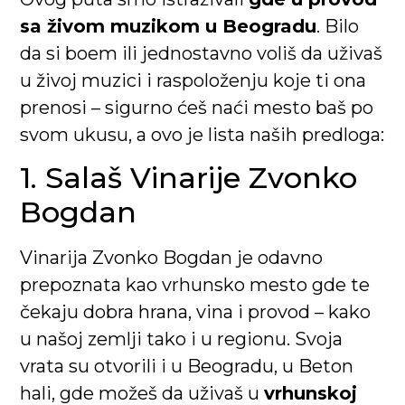
sa živom muzikom u Beogradu
. Bilo
da si boem ili jednostavno voliš da uživaš
u živoj muzici i raspoloženju koje ti ona
prenosi – sigurno ćeš naći mesto baš po
svom ukusu, a ovo je lista naših predloga:
1. Salaš Vinarije Zvonko
Bogdan
Vinarija Zvonko Bogdan je odavno
prepoznata kao vrhunsko mesto gde te
čekaju dobra hrana, vina i provod – kako
u našoj zemlji tako i u regionu. Svoja
vrata su otvorili i u Beogradu, u Beton
hali, gde možeš da uživaš u
vrhunskoj