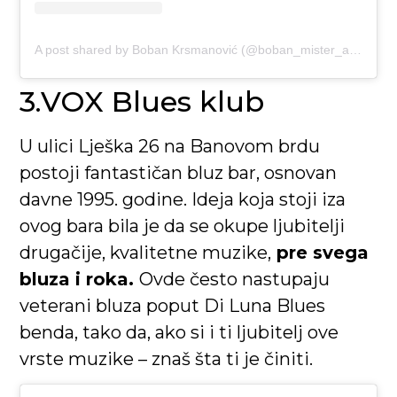
A post shared by Boban Krsmanović (@boban_mister_akustik)
3.VOX Blues klub
U ulici Lješka 26 na Banovom brdu
postoji fantastičan bluz bar, osnovan
davne 1995. godine. Ideja koja stoji iza
ovog bara bila je da se okupe ljubitelji
drugačije, kvalitetne muzike,
pre svega
bluza i roka.
Ovde često nastupaju
veterani bluza poput Di Luna Blues
benda, tako da, ako si i ti ljubitelj ove
vrste muzike – znaš šta ti je činiti.