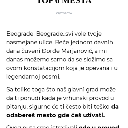
TOP 6 MESTA
06/02/2024
Beograde, Beograde..svi vole tvoje
nasmejane ulice. Reče jednom davnih
dana čuveni Đorđe Marjanović, a mi
danas možemo samo da se složimo sa
ovom konstatacijom koja je opevana i u
legendarnoj pesmi.
Sa toliko toga što naš glavni grad može
da ti ponudi kada je vrhunski provod u
pitanju, sigurno će ti često biti teško
da
odabereš mesto gde ćeš uživati.
Ovog puta smo istraživali
gde u provod