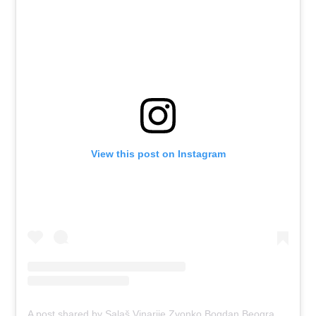
View this post on Instagram
A post shared by Salaš Vinarije Zvonko Bogdan Beograd (@salaszvonkobogdan.bg)