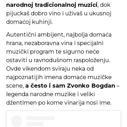
narodnoj tradicionalnoj muzici
, dok
pijuckaš dobro vino i uživaš u ukusnoj
domaćoj kuhinji.
Autentični ambijent, najbolja domaća
hrana, nezaboravna vina i specijalni
muzički program te sigurno neće
ostaviti u ravnodušnom raspoloženju.
Ovde vikendom sviraju neka od
najpoznatijih imena domaće muzičke
scene,
a često i sam Zvonko Bogdan
–
legenda narodne muzike i veliki
džentlmen po kome vinarija nosi ime.