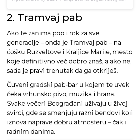
2. Tramvaj pab
Ako te zanima pop i rok za sve
generacije – onda je Tramvaj pab – na
ćošku Ruzveltove i Kraljice Marije, mesto
koje definitivno već dobro znaš, a ako ne,
sada je pravi trenutak da ga otkriješ.
Čuveni gradski pab-bar u kojem te uvek
čeka vrhunsko pivo, muzika i hrana.
Svake večeri Beograđani uživaju u živoj
svirci, gde se smenjuju razni bendovi koji
iznova naprave dobru atmosferu – čak i
radnim danima.