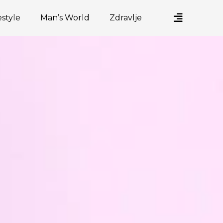
estyle
Man’s World
Zdravlje